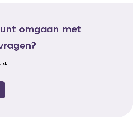
e kunt omgaan met
vragen?
ord.