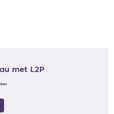
eau met L2P
eken