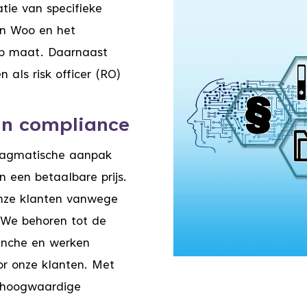
tie van specifieke
en Woo en het
op maat. Daarnaast
als risk officer (RO)
n compliance
pragmatische aanpak
n een betaalbare prijs.
nze klanten vanwege
. We behoren tot de
ranche en werken
or onze klanten. Met
: hoogwaardige